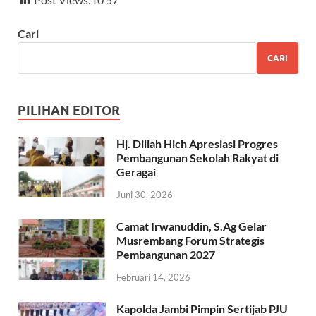
e
at
e
e
b
s
gr
a
Cari
o
A
a
ds
CARI
o
p
m
k
p
PILIHAN EDITOR
Hj. Dillah Hich Apresiasi Progres
Pembangunan Sekolah Rakyat di
Geragai
Juni 30, 2026
Camat Irwanuddin, S.Ag Gelar
Musrembang Forum Strategis
Pembangunan 2027
Februari 14, 2026
Kapolda Jambi Pimpin Sertijab PJU