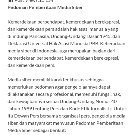
e
at
e
e
Pedoman Pemberitaan Media Siber
b
s
gr
a
o
A
a
ds
Kemerdekaan berpendapat, kemerdekaan berekspresi,
dan kemerdekaan pers adalah hak asasi manusia yang
o
p
m
dilindungi Pancasila, Undang-Undang Dasar 1945, dan
k
p
Deklarasi Universal Hak Asasi Manusia PBB. Keberadaan
media siber di Indonesia juga merupakan bagian dari
kemerdekaan berpendapat, kemerdekaan berekspresi,
dan kemerdekaan pers.
Media siber memiliki karakter khusus sehingga
memerlukan pedoman agar pengelolaannya dapat
dilaksanakan secara profesional, memenuhi fungsi, hak,
dan kewajibannya sesuai Undang-Undang Nomor 40
Tahun 1999 tentang Pers dan Kode Etik Jurnalistik. Untuk
itu Dewan Pers bersama organisasi pers, pengelola media
siber, dan masyarakat menyusun Pedoman Pemberitaan
Media Siber sebagai berikut: