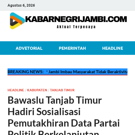
Agustus 6, 2026
kabarnegri
ADVETORIAL
PEMERINTAH
HEADLINE
🔴
BREAKING NEWS:
Pertamina EP Jambi Imbau Masyarakat Tidak Beraktivitas di Atas
HEADLINE
/
KABUPATEN
/
TANJAB TIMUR
Bawaslu Tanjab Timur
Hadiri Sosialisasi
Pemutakhiran Data Partai
Politik Berkelanjutan