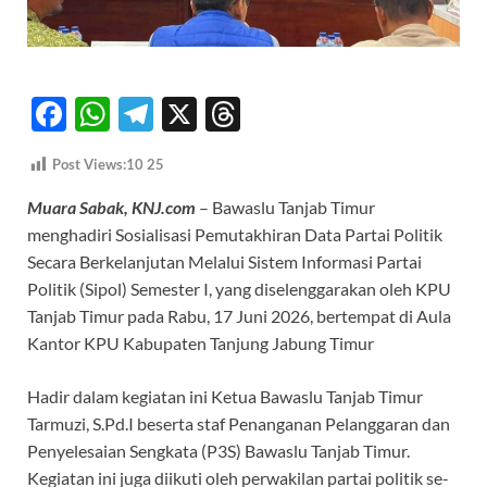
F
W
T
X
T
ac
h
el
hr
Post Views:10
25
e
at
e
e
Muara Sabak, KNJ.com
– Bawaslu Tanjab Timur
b
s
gr
a
menghadiri Sosialisasi Pemutakhiran Data Partai Politik
o
A
a
ds
Secara Berkelanjutan Melalui Sistem Informasi Partai
o
p
m
Politik (Sipol) Semester I, yang diselenggarakan oleh KPU
k
p
Tanjab Timur pada Rabu, 17 Juni 2026, bertempat di Aula
Kantor KPU Kabupaten Tanjung Jabung Timur
Hadir dalam kegiatan ini Ketua Bawaslu Tanjab Timur
Tarmuzi, S.Pd.I beserta staf Penanganan Pelanggaran dan
Penyelesaian Sengkata (P3S) Bawaslu Tanjab Timur.
Kegiatan ini juga diikuti oleh perwakilan partai politik se-