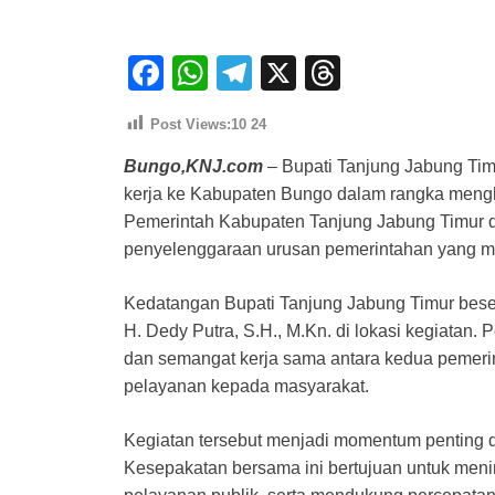
F
W
T
X
T
a
h
el
hr
Post Views:10
24
c
at
e
e
Bungo,KNJ.com
– Bupati Tanjung Jabung Timu
e
s
gr
a
kerja ke Kabupaten Bungo dalam rangka meng
b
A
a
d
Pemerintah Kabupaten Tanjung Jabung Timur d
o
p
m
s
penyelenggaraan urusan pemerintahan yang me
o
p
Kedatangan Bupati Tanjung Jabung Timur bese
k
H. Dedy Putra, S.H., M.Kn. di lokasi kegiata
dan semangat kerja sama antara kedua peme
pelayanan kepada masyarakat.
Kegiatan tersebut menjadi momentum penting d
Kesepakatan bersama ini bertujuan untuk meni