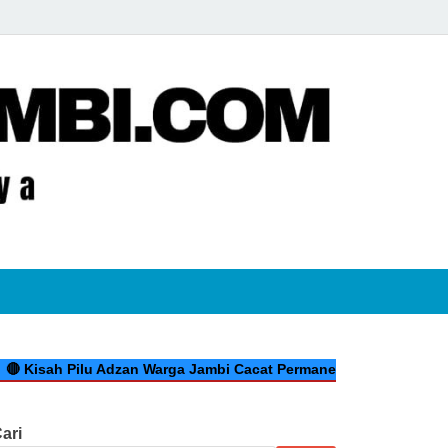
jambi.com
 Pilu Adzan Warga Jambi Cacat Permanen Kecelakaan Kerja di Ria
ari