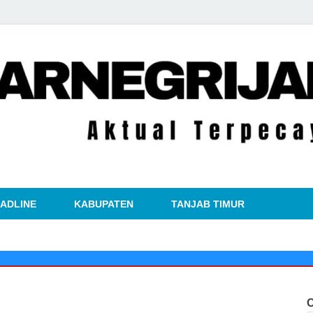
kabarnegri
ADLINE
KABUPATEN
TANJAB TIMUR
🔴
Kisah
C