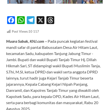
F
W
T
X
T
ac
h
el
hr
Post Views:10
117
e
at
e
e
Muara Sabak, KNJ.com –
Pada puncak kegiatan festival
b
s
gr
a
mandi safar di pantai Babussalam Desa Air Hitam Laut,
o
A
a
ds
kecamatan Sadu, kabupaten Tanjung Jabung Timur -
o
p
m
Jambi. Bupati dan wakil Bupati Tanjab Timur Hj. Dillah
k
p
Hikmah Sari, ST didampingi wakil Bupati Muslimin Tanja,
S.Thi, M.SI, ketua DPRD dan wakil serta anggota DPRD
lainnya, turut hadir juga Kejari Tanjab Timur beserta
jajarannya, Kepala Cabang Kejari Nipah Panjang,
Danramil, dan Kapolres Tanjab Timur yang diwakili oleh
Kapolsek Sadu, para kepala OPD, Kades Air Hitam Laut,
serta para berbagi komunitas dan masyarakat, Rabu 20
Agustus 2025.