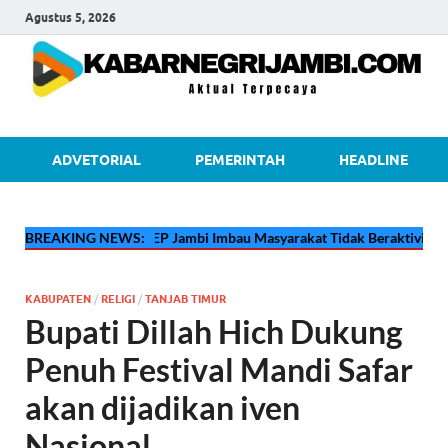
Agustus 5, 2026
kabarnegri
ADVETORIAL
PEMERINTAH
HEADLINE
🔴
BREAKING NEWS:
Pertamina EP Jambi Imbau Masyarakat Tidak Beraktivitas di Atas
KABUPATEN
/
RELIGI
/
TANJAB TIMUR
Bupati Dillah Hich Dukung
Penuh Festival Mandi Safar
akan dijadikan iven
Nasional