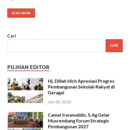
o
p
m
k
p
READ MORE
Cari
CARI
PILIHAN EDITOR
Hj. Dillah Hich Apresiasi Progres
Pembangunan Sekolah Rakyat di
Geragai
Juni 30, 2026
Camat Irwanuddin, S.Ag Gelar
Musrembang Forum Strategis
Pembangunan 2027