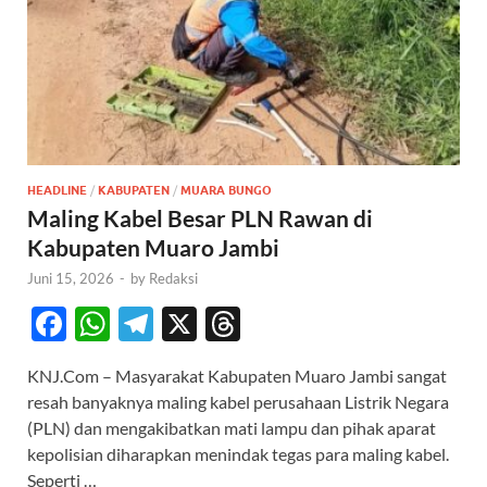
HEADLINE
/
KABUPATEN
/
MUARA BUNGO
Maling Kabel Besar PLN Rawan di
Kabupaten Muaro Jambi
Juni 15, 2026
-
by
Redaksi
F
W
T
X
T
ac
h
el
hr
KNJ.Com – Masyarakat Kabupaten Muaro Jambi sangat
e
at
e
e
resah banyaknya maling kabel perusahaan Listrik Negara
b
s
gr
a
(PLN) dan mengakibatkan mati lampu dan pihak aparat
o
A
a
ds
kepolisian diharapkan menindak tegas para maling kabel.
Seperti …