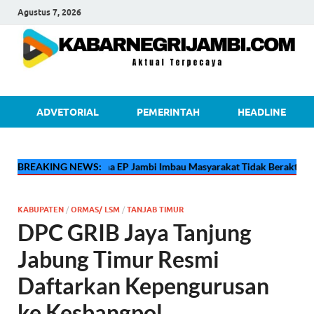
Agustus 7, 2026
kabarnegri
ADVETORIAL
PEMERINTAH
HEADLINE
BREAKING NEWS:
🔴
Pertamina EP Jambi Imbau Masyarakat Tidak Beraktivitas di 
KABUPATEN
/
ORMAS/ LSM
/
TANJAB TIMUR
DPC GRIB Jaya Tanjung
Jabung Timur Resmi
Daftarkan Kepengurusan
ke Kesbangpol