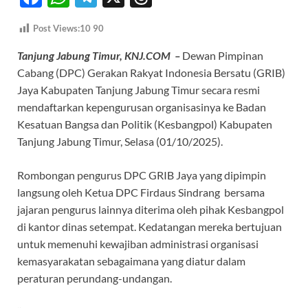
ac
h
el
hr
Post Views:10
90
e
at
e
e
Tanjung Jabung Timur, KNJ.COM –
Dewan Pimpinan
b
s
gr
a
Cabang (DPC) Gerakan Rakyat Indonesia Bersatu (GRIB)
o
A
a
ds
Jaya Kabupaten Tanjung Jabung Timur secara resmi
o
p
m
mendaftarkan kepengurusan organisasinya ke Badan
k
p
Kesatuan Bangsa dan Politik (Kesbangpol) Kabupaten
Tanjung Jabung Timur, Selasa (01/10/2025).
Rombongan pengurus DPC GRIB Jaya yang dipimpin
langsung oleh Ketua DPC Firdaus Sindrang bersama
jajaran pengurus lainnya diterima oleh pihak Kesbangpol
di kantor dinas setempat. Kedatangan mereka bertujuan
untuk memenuhi kewajiban administrasi organisasi
kemasyarakatan sebagaimana yang diatur dalam
peraturan perundang-undangan.