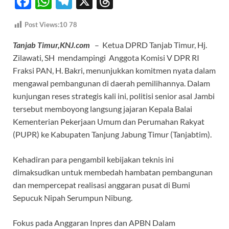
F
W
T
X
T
ac
h
el
hr
Post Views:10
78
e
at
e
e
Tanjab Timur,KNJ.com
– Ketua DPRD Tanjab Timur, Hj.
b
s
gr
a
Zilawati, SH mendampingi Anggota Komisi V DPR RI
o
A
a
ds
Fraksi PAN, H. Bakri, menunjukkan komitmen nyata dalam
o
p
m
mengawal pembangunan di daerah pemilihannya. Dalam
k
p
kunjungan reses strategis kali ini, politisi senior asal Jambi
tersebut memboyong langsung jajaran Kepala Balai
Kementerian Pekerjaan Umum dan Perumahan Rakyat
(PUPR) ke Kabupaten Tanjung Jabung Timur (Tanjabtim).
‎Kehadiran para pengambil kebijakan teknis ini
dimaksudkan untuk membedah hambatan pembangunan
dan mempercepat realisasi anggaran pusat di Bumi
Sepucuk Nipah Serumpun Nibung.
‎Fokus pada Anggaran Inpres dan APBN Dalam