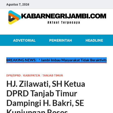
Agustus 7, 2026
kabarnegri
ADVETORIAL
PEMERINTAH
HEADLINE
🔴
Pertamina EP Jambi Imbau Masyarakat Tidak Beraktivitas di Atas J
BREAKING NEWS:
DPR/DPRD
/
KABUPATEN
/
TANJAB TIMUR
HJ. Zilawati, SH Ketua
DPRD Tanjab Timur
Dampingi H. Bakri, SE
Kunjungan Reses