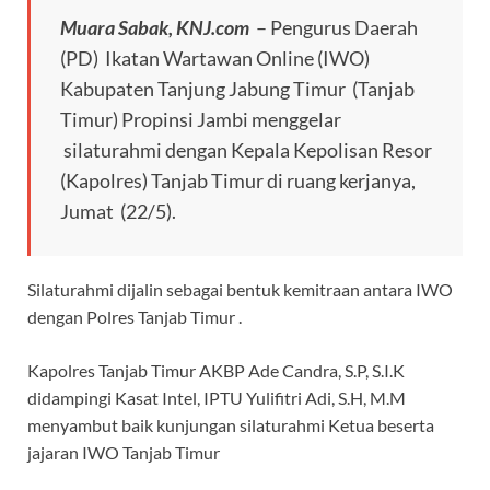
b
s
gr
a
Muara Sabak, KNJ.com
– Pengurus Daerah
o
A
a
ds
(PD) Ikatan Wartawan Online (IWO)
o
p
m
Kabupaten Tanjung Jabung Timur (Tanjab
k
p
Timur) Propinsi Jambi menggelar
silaturahmi dengan Kepala Kepolisan Resor
(Kapolres) Tanjab Timur di ruang kerjanya,
Jumat (22/5).
Silaturahmi dijalin sebagai bentuk kemitraan antara IWO
dengan Polres Tanjab Timur .
Kapolres Tanjab Timur AKBP Ade Candra, S.P, S.I.K
didampingi Kasat Intel, IPTU Yulifitri Adi, S.H, M.M
menyambut baik kunjungan silaturahmi Ketua beserta
jajaran IWO Tanjab Timur