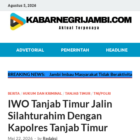
Agustus 5, 2026
kabarnegri
ADVETORIAL
PEMERINTAH
HEADLINE
🔴
Pertamina EP Jambi Imbau Masyarakat Tidak Beraktivitas di Atas J
BREAKING NEWS:
BERITA
/
HUKUM DAN KRIMINAL
/
TANJAB TIMUR
/
TNI/POLRI
IWO Tanjab Timur Jalin
Silahturahim Dengan
Kapolres Tanjab Timur
Mei 22, 2026
-
by
Redaksi