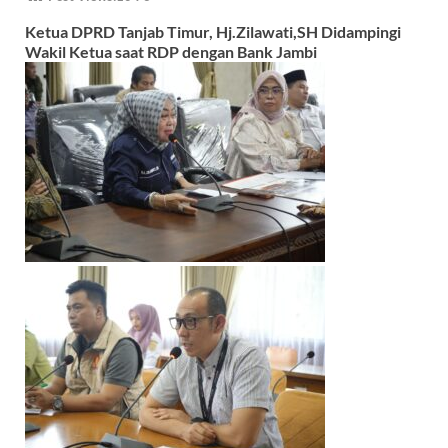
e
at
e
e
Ketua DPRD Tanjab Timur, Hj.Zilawati,SH Didampingi
b
s
gr
a
Wakil Ketua saat RDP dengan Bank Jambi
o
A
a
ds
o
p
m
k
p