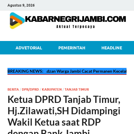
Agustus 9, 2026
kabarnegri
ADVETORIAL
PEMERINTAH
HEADLINE
🔴
Kisah Pilu Adzan Warga Jambi Cacat Permanen Kecelakaan Kerja di 
BREAKING NEWS:
BERITA
/
DPR/DPRD
/
KABUPATEN
/
TANJAB TIMUR
Ketua DPRD Tanjab Timur,
Hj.Zilawati,SH Didampingi
Wakil Ketua saat RDP
dengan Bank Jambi