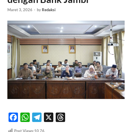
Maret 3, 2026
-
by
Redaksi
F
W
T
X
T
ac
h
el
hr
Post Views:10
76