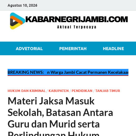
Agustus 10, 2026
kabarnegri
ADVETORIAL
PEMERINTAH
HEADLINE

Kisah Pilu Adzan Warga Jambi Cacat Permanen Kecelakaan Kerja di Ria
BREAKING NEWS:
HUKUM DAN KRIMINAL
/
KABUPATEN
/
PENDIDIKAN
/
TANJAB TIMUR
Materi Jaksa Masuk
Sekolah, Batasan Antara
Guru dan Murid serta
Perlindungan Hukum