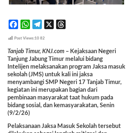
F
W
T
X
T
ac
h
el
hr
Post Views:10
82
e
at
e
e
b
s
gr
a
Tanjab Timur, KNJ.com
– Kejaksaan Negeri
Tanjung Jabung Timur melalui bidang
o
A
a
ds
Intelijen melaksanakan program Jaksa masuk
o
p
m
sekolah (JMS) untuk kali ini jaksa
k
p
menyambangi SMP Negeri 17 Tanjab Timur,
kegiatan ini merupakan bagian dari
pembinaan masyarakat taat hukum pada
bidang sosial, dan kemasyarakatan, Senin
(9/2/26)
Pelaksanaan Jaksa Masuk Sekolah tersebut