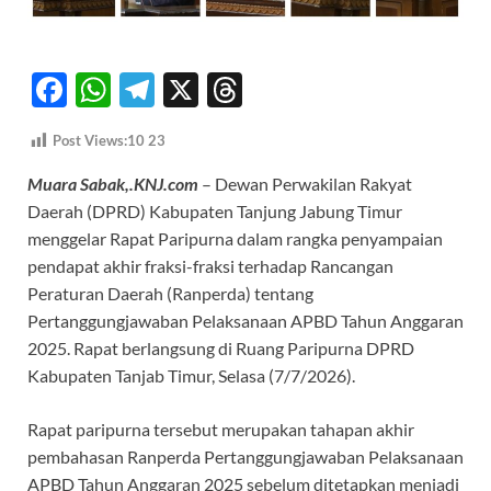
F
W
T
X
T
ac
h
el
hr
Post Views:10
23
e
at
e
e
Muara Sabak,.KNJ.com
– Dewan Perwakilan Rakyat
b
s
gr
a
Daerah (DPRD) Kabupaten Tanjung Jabung Timur
o
A
a
ds
menggelar Rapat Paripurna dalam rangka penyampaian
o
p
m
pendapat akhir fraksi-fraksi terhadap Rancangan
k
p
Peraturan Daerah (Ranperda) tentang
Pertanggungjawaban Pelaksanaan APBD Tahun Anggaran
2025. Rapat berlangsung di Ruang Paripurna DPRD
Kabupaten Tanjab Timur, Selasa (7/7/2026).
Rapat paripurna tersebut merupakan tahapan akhir
pembahasan Ranperda Pertanggungjawaban Pelaksanaan
APBD Tahun Anggaran 2025 sebelum ditetapkan menjadi