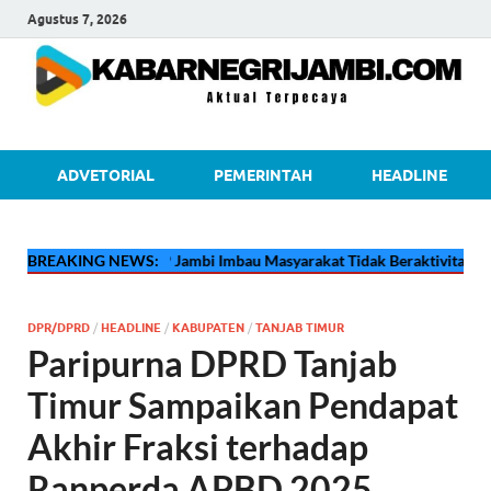
Agustus 7, 2026
kabarnegri
ADVETORIAL
PEMERINTAH
HEADLINE
🔴
Pertamina EP Jambi Imbau Masyarakat Tidak Beraktivitas di Atas J
BREAKING NEWS:
DPR/DPRD
/
HEADLINE
/
KABUPATEN
/
TANJAB TIMUR
Paripurna DPRD Tanjab
Timur Sampaikan Pendapat
Akhir Fraksi terhadap
Ranperda APBD 2025