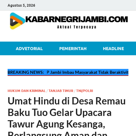
Agustus 5, 2026
kabarnegri
ADVETORIAL
PEMERINTAH
HEADLINE
🔴
BREAKING NEWS:
Pertamina EP Jambi Imbau Masyarakat Tidak Beraktivitas di Atas
HUKUM DAN KRIMINAL
/
TANJAB TIMUR
/
TNI/POLRI
Umat Hindu di Desa Remau
Baku Tuo Gelar Upacara
Tawur Agung Kesanga,
Berlangsung Aman dan