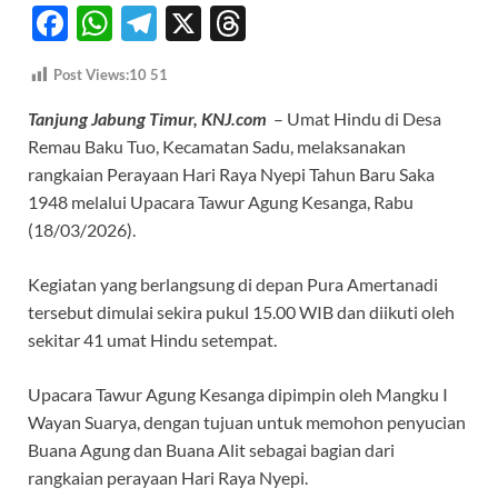
F
W
T
X
T
ac
h
el
hr
Post Views:10
51
e
at
e
e
Tanjung Jabung Timur, KNJ.com
– Umat Hindu di Desa
b
s
gr
a
Remau Baku Tuo, Kecamatan Sadu, melaksanakan
o
A
a
ds
rangkaian Perayaan Hari Raya Nyepi Tahun Baru Saka
o
p
m
1948 melalui Upacara Tawur Agung Kesanga, Rabu
k
p
(18/03/2026).
Kegiatan yang berlangsung di depan Pura Amertanadi
tersebut dimulai sekira pukul 15.00 WIB dan diikuti oleh
sekitar 41 umat Hindu setempat.
Upacara Tawur Agung Kesanga dipimpin oleh Mangku I
Wayan Suarya, dengan tujuan untuk memohon penyucian
Buana Agung dan Buana Alit sebagai bagian dari
rangkaian perayaan Hari Raya Nyepi.