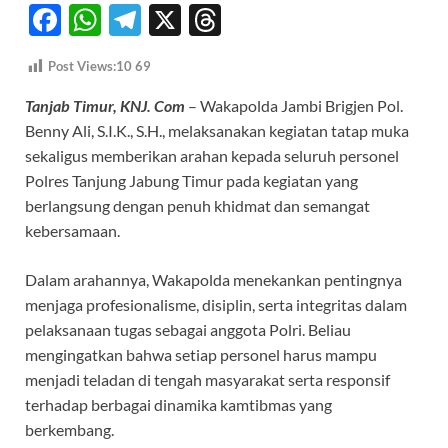
F
W
T
X
T
ac
h
el
hr
Post Views:10
69
e
at
e
e
Tanjab Timur, KNJ. Com
– Wakapolda Jambi Brigjen Pol.
b
s
gr
a
Benny Ali, S.I.K., S.H., melaksanakan kegiatan tatap muka
o
A
a
ds
sekaligus memberikan arahan kepada seluruh personel
o
p
m
Polres Tanjung Jabung Timur pada kegiatan yang
k
p
berlangsung dengan penuh khidmat dan semangat
kebersamaan.
Dalam arahannya, Wakapolda menekankan pentingnya
menjaga profesionalisme, disiplin, serta integritas dalam
pelaksanaan tugas sebagai anggota Polri. Beliau
mengingatkan bahwa setiap personel harus mampu
menjadi teladan di tengah masyarakat serta responsif
terhadap berbagai dinamika kamtibmas yang
berkembang.