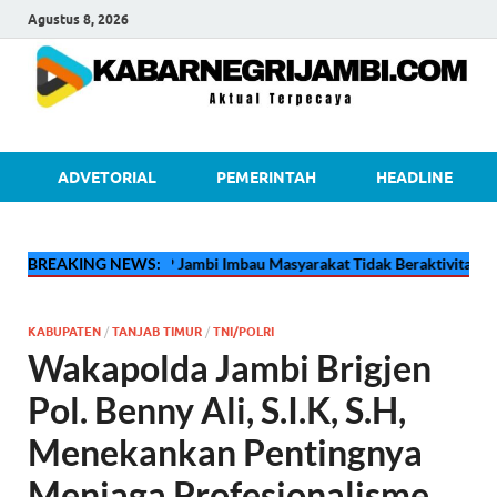
Agustus 8, 2026
kabarnegri
ADVETORIAL
PEMERINTAH
HEADLINE
🔴
BREAKING NEWS:
Pertamina EP Jambi Imbau Masyarakat Tidak Beraktivitas di Atas 
KABUPATEN
/
TANJAB TIMUR
/
TNI/POLRI
Wakapolda Jambi Brigjen
Pol. Benny Ali, S.I.K, S.H,
Menekankan Pentingnya
Menjaga Profesionalisme