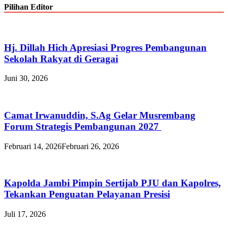
Danau
Pilihan Editor
Kedap
ditemukan
tewas
di
Hj. Dillah Hich Apresiasi Progres Pembangunan
persawahan
Sekolah Rakyat di Geragai
Juni 30, 2026
Camat Irwanuddin, S.Ag Gelar Musrembang
Forum Strategis Pembangunan 2027
Februari 14, 2026
Februari 26, 2026
Kapolda Jambi Pimpin Sertijab PJU dan Kapolres,
Tekankan Penguatan Pelayanan Presisi
Juli 17, 2026