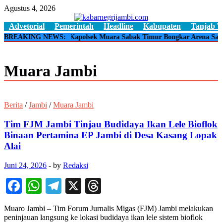
Skip
Agustus 4, 2026
to
content
kabarnegrijambi.com
Advetorial
Pemerintah
Headline
Kabupaten
Tanjab 
BREAKING NEWS:
🔴
Kapolsek Muara Sabak Timur Bongkar Arena Sabu
Muara Jambi
Berita
/
Jambi
/
Muara Jambi
Tim FJM Jambi Tinjau Budidaya Ikan Lele Bioflok
Binaan Pertamina EP Jambi di Desa Kasang Lopak
Alai
Juni 24, 2026
-
by
Redaksi
Facebook
WhatsApp
Telegram
X
Threads
Muaro Jambi – Tim Forum Jurnalis Migas (FJM) Jambi melakukan
peninjauan langsung ke lokasi budidaya ikan lele sistem bioflok