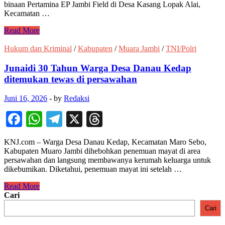
binaan Pertamina EP Jambi Field di Desa Kasang Lopak Alai,
Kecamatan …
Tim
Read More
FJM
Jambi
Hukum dan Kriminal
/
Kabupaten
/
Muara Jambi
/
TNI/Polri
Tinjau
Budidaya
Junaidi 30 Tahun Warga Desa Danau Kedap
Ikan
ditemukan tewas di persawahan
Lele
Bioflok
Juni 16, 2026
-
by
Redaksi
Binaan
Pertamina
Facebook
WhatsApp
Telegram
X
Threads
EP
Jambi
di
KNJ.com – Warga Desa Danau Kedap, Kecamatan Maro Sebo,
Desa
Kabupaten Muaro Jambi dihebohkan penemuan mayat di area
Kasang
persawahan dan langsung membawanya kerumah keluarga untuk
Lopak
dikebumikan. Diketahui, penemuan mayat ini setelah …
Alai
Junaidi
Read More
30
Cari
Tahun
Cari
Warga
Desa