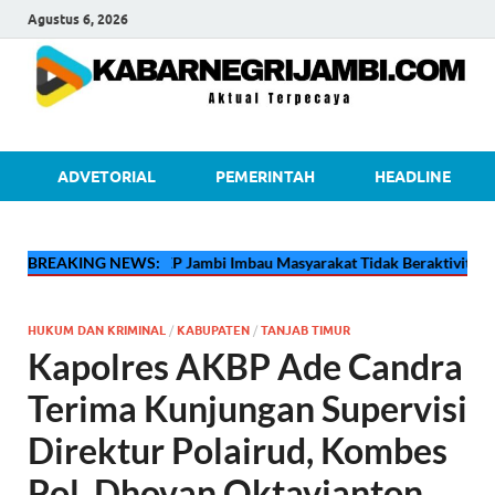
Agustus 6, 2026
kabarnegri
ADVETORIAL
PEMERINTAH
HEADLINE
🔴
BREAKING NEWS:
Pertamina EP Jambi Imbau Masyarakat Tidak Beraktivitas di Atas
HUKUM DAN KRIMINAL
/
KABUPATEN
/
TANJAB TIMUR
Kapolres AKBP Ade Candra
Terima Kunjungan Supervisi
Direktur Polairud, Kombes
Pol. Dhovan Oktavianton