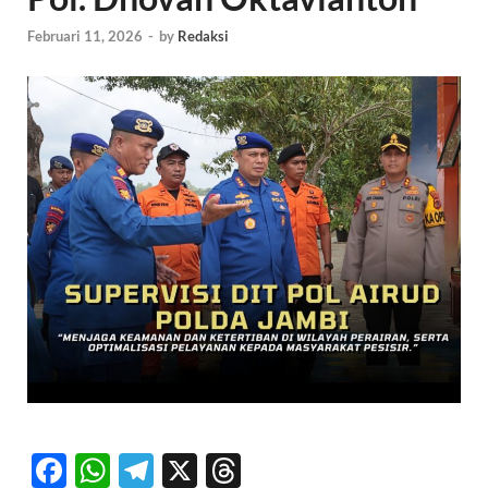
Februari 11, 2026
-
by
Redaksi
F
W
T
X
T