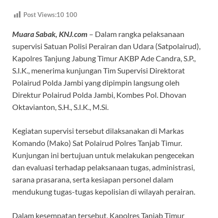
ac
h
el
hr
Post Views:10
100
e
at
e
e
Muara Sabak, KNJ.com
– Dalam rangka pelaksanaan
b
s
gr
a
supervisi Satuan Polisi Perairan dan Udara (Satpolairud),
o
A
a
ds
Kapolres Tanjung Jabung Timur AKBP Ade Candra, S.P.,
o
p
m
S.I.K., menerima kunjungan Tim Supervisi Direktorat
k
p
Polairud Polda Jambi yang dipimpin langsung oleh
Direktur Polairud Polda Jambi, Kombes Pol. Dhovan
Oktavianton, S.H., S.I.K., M.Si.
Kegiatan supervisi tersebut dilaksanakan di Markas
Komando (Mako) Sat Polairud Polres Tanjab Timur.
Kunjungan ini bertujuan untuk melakukan pengecekan
dan evaluasi terhadap pelaksanaan tugas, administrasi,
sarana prasarana, serta kesiapan personel dalam
mendukung tugas-tugas kepolisian di wilayah perairan.
Dalam kesempatan tersebut, Kapolres Tanjab Timur