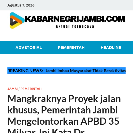
Agustus 7, 2026
kabarnegri
ADVETORIAL
PEMERINTAH
HEADLINE
🔴
Pertamina EP Jambi Imbau Masyarakat Tidak Beraktivitas di Atas Ja
BREAKING NEWS:
JAMBI
/
PEMERINTAH
Mangkraknya Proyek jalan
khusus, Pemerintah Jambi
Mengelontorkan APBD 35
Milyar, Ini Kata Dr.