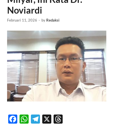
Noviardi
Februari 11, 2026
-
by
Redaksi
F
W
T
X
T