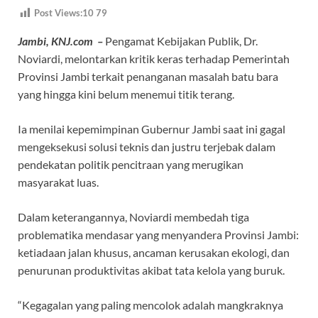
ac
h
el
hr
Post Views:10
79
e
at
e
e
Jambi, KNJ.com –
Pengamat Kebijakan Publik, Dr.
b
s
gr
a
Noviardi, melontarkan kritik keras terhadap Pemerintah
o
A
a
ds
Provinsi Jambi terkait penanganan masalah batu bara
o
p
m
yang hingga kini belum menemui titik terang.
k
p
Ia menilai kepemimpinan Gubernur Jambi saat ini gagal
mengeksekusi solusi teknis dan justru terjebak dalam
pendekatan politik pencitraan yang merugikan
masyarakat luas.
Dalam keterangannya, Noviardi membedah tiga
problematika mendasar yang menyandera Provinsi Jambi:
ketiadaan jalan khusus, ancaman kerusakan ekologi, dan
penurunan produktivitas akibat tata kelola yang buruk.
“Kegagalan yang paling mencolok adalah mangkraknya