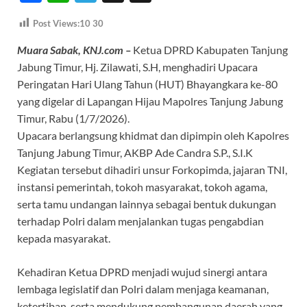
ac
h
el
hr
Post Views:10
30
e
at
e
e
Muara Sabak, KNJ.com –
Ketua DPRD Kabupaten Tanjung
b
s
gr
a
Jabung Timur, Hj. Zilawati, S.H, menghadiri Upacara
o
A
a
ds
Peringatan Hari Ulang Tahun (HUT) Bhayangkara ke-80
o
p
m
yang digelar di Lapangan Hijau Mapolres Tanjung Jabung
k
p
Timur, Rabu (1/7/2026).
Upacara berlangsung khidmat dan dipimpin oleh Kapolres
Tanjung Jabung Timur, AKBP Ade Candra S.P., S.I.K
Kegiatan tersebut dihadiri unsur Forkopimda, jajaran TNI,
instansi pemerintah, tokoh masyarakat, tokoh agama,
serta tamu undangan lainnya sebagai bentuk dukungan
terhadap Polri dalam menjalankan tugas pengabdian
kepada masyarakat.
Kehadiran Ketua DPRD menjadi wujud sinergi antara
lembaga legislatif dan Polri dalam menjaga keamanan,
ketertiban, serta mendukung pembangunan daerah yang