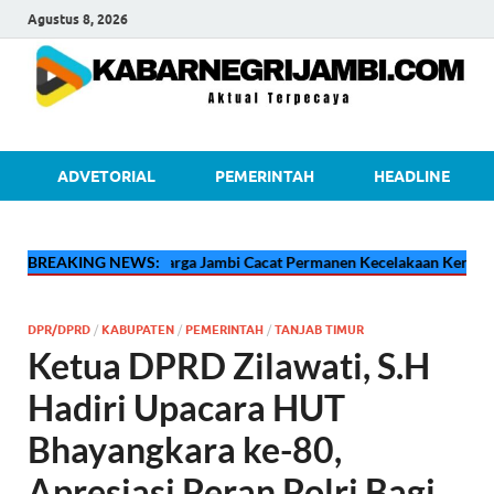
Agustus 8, 2026
kabarnegri
ADVETORIAL
PEMERINTAH
HEADLINE
sah Pilu Adzan Warga Jambi Cacat Permanen Kecelakaan Kerja di Riau, 
BREAKING NEWS:
DPR/DPRD
/
KABUPATEN
/
PEMERINTAH
/
TANJAB TIMUR
Ketua DPRD Zilawati, S.H
Hadiri Upacara HUT
Bhayangkara ke-80,
Apresiasi Peran Polri Bagi