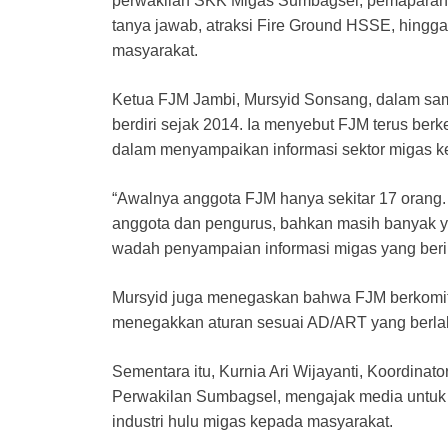
perwakilan SKK Migas Sumbagsel, pemaparan 
tanya jawab, atraksi Fire Ground HSSE, hing
masyarakat.
Ketua FJM Jambi, Mursyid Sonsang, dalam sa
berdiri sejak 2014. Ia menyebut FJM terus ber
dalam menyampaikan informasi sektor migas k
“Awalnya anggota FJM hanya sekitar 17 orang. 
anggota dan pengurus, bahkan masih banyak ya
wadah penyampaian informasi migas yang beri
Mursyid juga menegaskan bahwa FJM berkomit
menegakkan aturan sesuai AD/ART yang berla
Sementara itu, Kurnia Ari Wijayanti, Koordin
Perwakilan Sumbagsel, mengajak media untuk 
industri hulu migas kepada masyarakat.