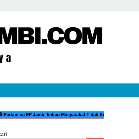
jambi.com
na EP Jambi Imbau Masyarakat Tidak Beraktivitas di Atas Jalur 
ari