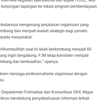
overview kegiatan operasional dan aspek HSSE, sesi
ga kunjungan lapangan ke lokasi program pemberdayaan
mbutannya mengenang perjalanan organisasi yang
kembang dan menjadi wadah strategis bagi jurnalis
epada masyarakat.
Alhamdulillah saat ini telah berkembang menjadi 60
ng ingin bergabung. FJM tetap konsisten menjadi
mbang dan berkeadilan,” ujarnya.
men menjaga profesionalisme organisasi dengan
ku.
ator Departemen Formalitas dan Komunikasi SKK Migas
terus mendukung penyebarluasan informasi terkait