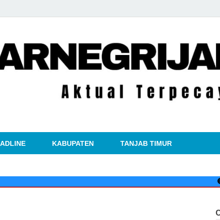
kabarnegri
ADLINE
KABUPATEN
TANJAB TIMUR
🔴
Pertami
C