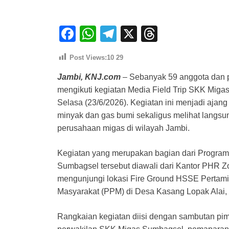
F
W
T
X
T
a
h
el
hr
Post Views:10
29
c
at
e
e
Jambi, KNJ.com
– Sebanyak 59 anggota dan p
e
s
gr
a
mengikuti kegiatan Media Field Trip SKK Mig
b
A
a
d
Selasa (23/6/2026). Kegiatan ini menjadi ajang
o
p
m
s
minyak dan gas bumi sekaligus melihat langs
o
p
perusahaan migas di wilayah Jambi.
k
Kegiatan yang merupakan bagian dari Progr
Sumbagsel tersebut diawali dari Kantor PHR Z
mengunjungi lokasi Fire Ground HSSE Pertam
Masyarakat (PPM) di Desa Kasang Lopak Alai
Rangkaian kegiatan diisi dengan sambutan pi