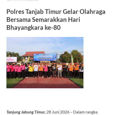
e
at
e
e
b
s
gr
a
Polres Tanjab Timur Gelar Olahraga
o
A
a
ds
Bersama Semarakkan Hari
o
p
m
Bhayangkara ke-80
k
p
Tanjung Jabung Timur,
28 Juni 2026 – Dalam rangka