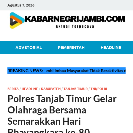
Agustus 7, 2026
kabarnegri
ADVETORIAL
PEMERINTAH
HEADLINE
Pertamina EP Jambi Imbau Masyarakat Tidak Beraktivitas di Atas Jalur
BREAKING NEWS:
BERITA
/
HEADLINE
/
KABUPATEN
/
TANJAB TIMUR
/
TNI/POLRI
Polres Tanjab Timur Gelar
Olahraga Bersama
Semarakkan Hari
Bhayangkara ke-80