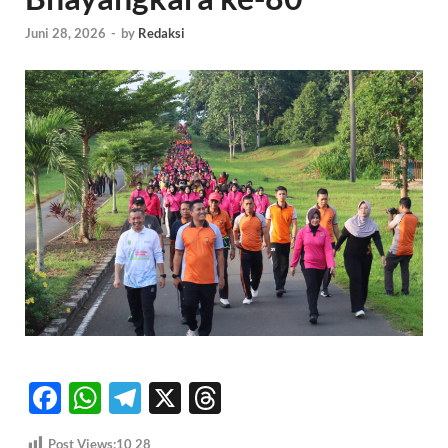
Juni 28, 2026
-
by
Redaksi
F
W
T
X
T
ac
h
el
hr
Post Views:10
28