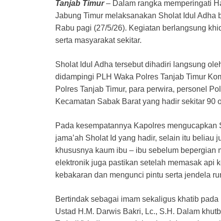
k
Tanjab Timur
– Dalam rangka memperingati Ha
Jabung Timur melaksanakan Sholat Idul Adha b
Rabu pagi (27/5/26). Kegiatan berlangsung k
serta masyarakat sekitar.
Sholat Idul Adha tersebut dihadiri langsung ol
didampingi PLH Waka Polres Tanjab Timur Ko
Polres Tanjab Timur, para perwira, personel Po
Kecamatan Sabak Barat yang hadir sekitar 90 
Pada kesempatannya Kapolres mengucapkan Se
jama’ah Sholat Id yang hadir, selain itu belia
khususnya kaum ibu – ibu sebelum bepergian mat
elektronik juga pastikan setelah memasak ap
kebakaran dan mengunci pintu serta jendela r
Bertindak sebagai imam sekaligus khatib pada 
Ustad H.M. Darwis Bakri, Lc., S.H. Dalam khu