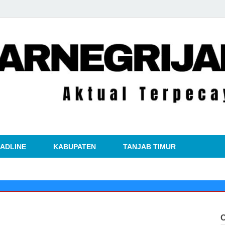
kabarnegri
ADLINE
KABUPATEN
TANJAB TIMUR
🔴
Kisah
C