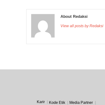
About Redaksi
View all posts by Redaksi
Karir
Kode Etik
Media Partner