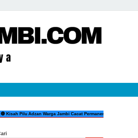
jambi.com
 Pilu Adzan Warga Jambi Cacat Permanen Kecelakaan Kerja di Ria
ari