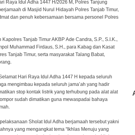
ri Raya Idul Adha 1447 H/2026 M, Polres Tanjung
erjamaah di Masjid Nurul Hidayah Polres Tanjab Timur,
hidmat dan penuh kebersamaan bersama personel Polres
eh Kapolres Tanjab Timur AKBP Ade Candra, S.P., S.I.K.,
mpol Muhammad Firdaus, S.H., para Kabag dan Kasat
lres Tanjab Timur, serta masyarakat Talang Babat,
orang.
lamat Hari Raya Idul Adha 1447 H kepada seluruh
u juga mengimbau kepada seluruh jama’ah yang hadir
ikan stop kontak listrik yang terhubung pada alat alat
i kompor sudah dimatikan guna mewaspadai bahaya
umah.
pelaksanaan Sholat Idul Adha berjamaah tersebut yakni
tbahnya yang mengangkat tema “Ikhlas Menuju yang